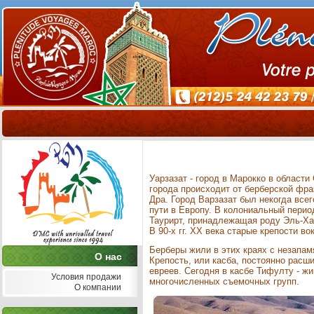
Уарзазат - город в Марокко в област
города происходит от берберской фра
Дра. Город Варзазат был некогда вс
пути в Европу. В колониальный перио
Таурирт, принадлежащая роду Эль-Хау
В 90-х гг. ХХ века старые крепости 
Берберы жили в этих краях с незапам
О нас
Крепость, или касба, постоянно расш
евреев. Сегодня в касбе Тифулту - ж
Условия продажи
многочисленных съемочных групп.
О компании