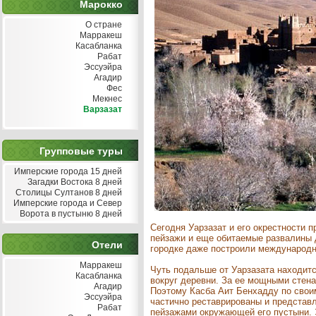
Марокко
О стране
Марракеш
Касабланка
Рабат
Эссуэйра
Агадир
Фес
Мекнес
Варзазат
Групповые туры
Имперские города 15 дней
Загадки Востока 8 дней
Столицы Султанов 8 дней
Имперские города и Север
Ворота в пустыню 8 дней
Сегодня Уарзазат и его окрестности 
пейзажи и еще обитаемые развалины д
Отели
городке даже построили международн
Марракеш
Чуть подальше от Уарзазата находитс
Касабланка
вокруг деревни. За ее мощными стен
Агадир
Поэтому Касба Аит Бенхадду по свои
Эссуэйра
частично реставрированы и представ
Рабат
пейзажами окружающей его пустыни. 