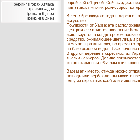
еврейской общиной. Сейчас здесь про
Треккинг в горах Атласа
притягивает многих режиссеров, кото
Треккинг 4 дня
Треккинг 6 дней
В сентябре каждого года в деревне Т
Треккинг 8 дней
искусство.
Поблизости от Уарзазата расположена
Центром ее является поселение Келла
используется в кондитерском произво
средство, оживляющее цвет лица и р
отмечает праздник роз, во время кото
на базе розовой воды. В заключение 
В другой деревне в окрестностях Уар
тысячи берберов. Долина покрывается
же по старинным обычаям этих корен
Варзазат - место, откуда можно отп
лошадь или верблюда, вы можете пос
одну из окрестных касб или живописн