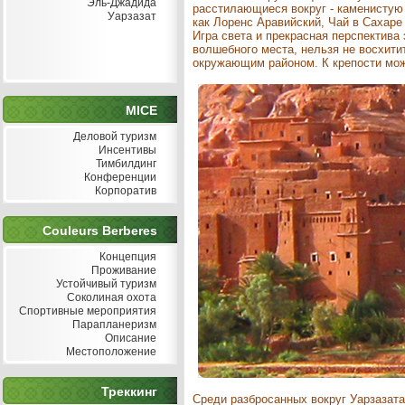
Эль-Джадида
расстилающиеся вокруг - каменистую
Уарзазат
как Лоренс Аравийский, Чай в Сахаре 
Игра света и прекрасная перспектива
волшебного места, нельзя не восхити
окружающим районом. К крепости мож
MICE
Деловой туризм
Инсентивы
Тимбилдинг
Конференции
Корпоратив
Couleurs Berberes
Концепция
Проживание
Устойчивый туризм
Соколиная охота
Спортивные мероприятия
Парапланеризм
Описание
Местоположение
Треккинг
Среди разбросанных вокруг Уарзазата