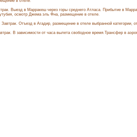
мещение в отеле.
трак. Выезд в Марракеш через горы среднего Атласа. Прибытие в Марра
утубия, осмотр Джема эль Фна, размещение в отеле.
:
Завтрак. Отъезд в Агадир, размещение в отеле выбранной категории, о
втрак. В зависимости от часа вылета свободное время.Трансфер в аэро