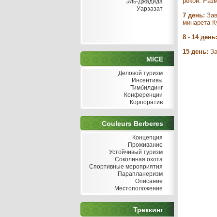
рекой. Раз
Эль-Джадида
Уарзазат
7 день:
Зав
минарета К
8 - 14 день
15 день:
За
MICE
Деловой туризм
Инсентивы
Тимбилдинг
Конференции
Корпоратив
Couleurs Berberes
Концепция
Проживание
Устойчивый туризм
Соколиная охота
Спортивные мероприятия
Парапланеризм
Описание
Местоположение
Треккинг