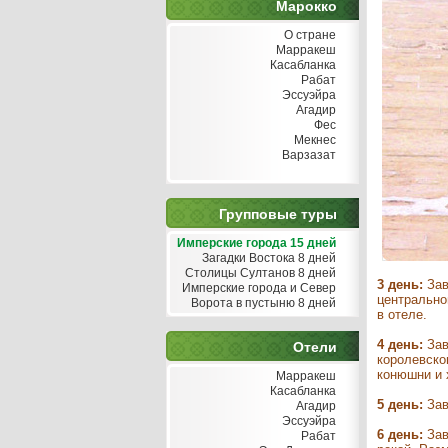
Марокко
О стране
Марракеш
Касабланка
Рабат
Эссуэйра
Агадир
Фес
Мекнес
Варзазат
Групповые туры
Имперские города 15 дней
Загадки Востока 8 дней
Столицы Султанов 8 дней
3 день:
Зав
Имперские города и Север
центрально
Ворота в пустыню 8 дней
в отеле.
4 день:
Зав
Отели
королевско
конюшни и 
Марракеш
Касабланка
5 день:
Зав
Агадир
Эссуэйра
6 день:
Зав
Рабат