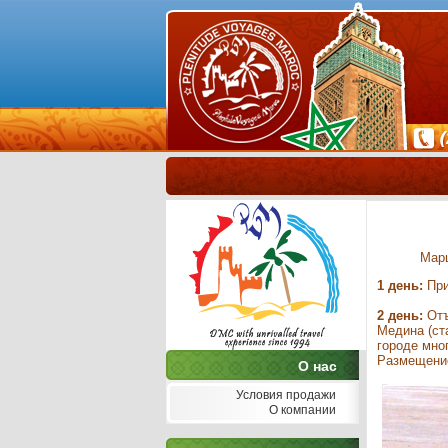
Мар
1 день:
При
2 день:
Отъ
Медина (ст
городе мно
Размещение
О нас
Условия продажи
О компании