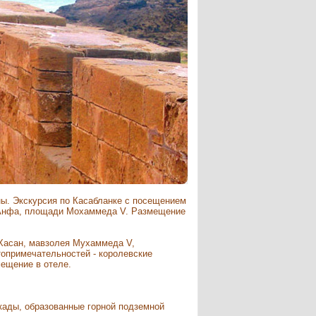
ны. Экскурсия по Касабланке с посещением
и Анфа, площади Мохаммеда V. Размещение
 Хасан, мавзолея Мухаммеда V,
топримечательностей - королевские
мещение в отеле.
кады, образованные горной подземной