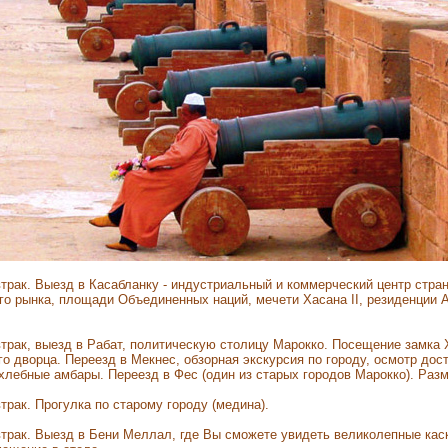
трак. Выезд в Касабланку - индустриальный и коммерческий центр стра
го рынка, площади Объединенных наций, мечети Хасана II, резиденци
трак, выезд в Рабат, политическую столицу Марокко. Посещение замка
го дворца. Переезд в Мекнес, обзорная экскурсия по городу, осмотр дос
хлебные амбары. Переезд в Фес (один из старых городов Марокко). Раз
трак. Прогулка по старому городу (медина).
трак. Выезд в Бени Меллал, где Вы сможете увидеть великолепные кас