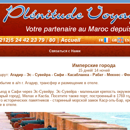
Связаться с Нами
Имперские города
15 дней/ 14 ночей
шрут:
Агадир - Эс - Сувейра - Сафи - Касабланка - Рабат - Мекнес - Ф
бытие в а/п г. Агадир, трансфер и размещение в отеле.
езд в Сафи через Эс-Сувейру. Эс-Сувейра - маленькая крепость окружен
арый город), Мелах и Касба. Посетите также порт, построенный в 1769 го
го исторических памятников - старинный морской замок Каср-эль-Бар, кр
 в отеле.