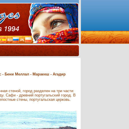
ес - Бени Меллал - Маракеш - Агадир
ная стеной, город разделен на три части:
ду. Сафи - древний португальский город. В
епостные стены, португальская церковь.