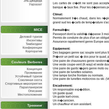
Эль-Джадида
Les cartes de cr�dit ne sont pas accep
Уарзазат
banque � taux fixe. Pour les d�penses p
Climat:
Normalement tr�s chaud, dans les r�gio
grand sud les �carts de temp�rature s'acc
MICE
Formalit�s:
Passeport dont la validit� d�passe 3 moi
Деловой туризм
Permis de conduire de plus d'un an obligat
Инсентивы
Assurance rapatriement genre Europe ass
Тимбилдинг
Конференции
Equipement:
Корпоратив
Des bagages genre sac souple sont plus fa
Pr�voir un petit sac � dos pour le quad, p
Une paire de chaussures genre randonn�e,
Couleurs Berberes
Une veste coupe-vent (K-way) et veste duve
Une paire de gants l�gers genre moto ou 
Концепция
Une paire de lunettes solaires.
Проживание
Une lampe torche frontale ou normale.
Устойчивый туризм
Une paire de lunettes motocross ou ski. (
Соколиная охота
Спортивные мероприятия
Encadrement:
Парапланеризм
Un responsable exp�dition.
Описание
Un guide quad.
Местоположение
Un guide kart-cross.
Un m�canicien.
Un chauffeur et son assistant.
Треккинг