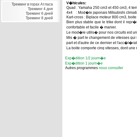
V�hicules:
Треккинг в горах Атласа
Quad : Yamaha 250 cm3 et 450 cm3, 4 te
Треккинг 4 дня
4x4 : Mod�le japonais Mitsubishi climat
Треккинг 6 дней
Kart-cross : Biplace moteur 800 cm3, boite
Треккинг 8 дней
Bien plus stable que le trike dont il repr
confortable et facile � manier.
Le mod�le utilis� pour nos circuits est
Mis � part le changement de vitesses qui 
part et d'autre de ce dernier et l'acc�l�ra
La boite comporte cinq vitesses, dont une 
Exp�dition 1/2 journ�e
Exp�dition 1 journ�e
Autres programmes
nous consulter