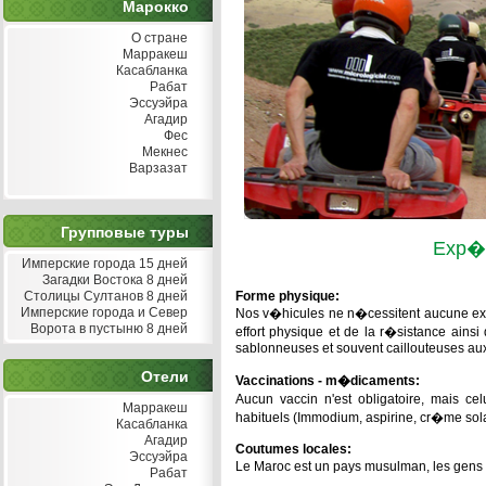
Марокко
О стране
Марракеш
Касабланка
Рабат
Эссуэйра
Агадир
Фес
Мекнес
Варзазат
Групповые туры
Exp�d
Имперские города 15 дней
Загадки Востока 8 дней
Столицы Султанов 8 дней
Forme physique:
Имперские города и Север
Nos v�hicules ne n�cessitent aucune exp�
Ворота в пустыню 8 дней
effort physique et de la r�sistance ains
sablonneuses et souvent caillouteuses au
Отели
Vaccinations - m�dicaments:
Aucun vaccin n'est obligatoire, mais c
Марракеш
habituels (Immodium, aspirine, cr�me solaire
Касабланка
Агадир
Coutumes locales:
Эссуэйра
Le Maroc est un pays musulman, les gens 
Рабат