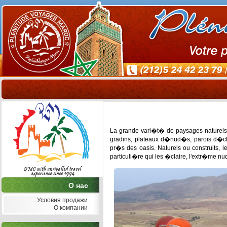
La grande vari�t� de paysages naturels p
gradins, plateaux d�nud�s, parois d�ch
pr�s des oasis. Naturels ou construits, 
particuli�re qui les �claire, l'extr�me nud
О нас
Условия продажи
О компании